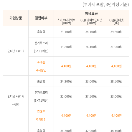
(부가세 포함, 3년약정 기준)
이용요금
가입상품
결합여부
스마트다이렉트
Giga라이트인터넷
Giga인터넷
(100M)
(500M)
(1G)
홈결합
23,100원
34,100원
39,600원
온가족프리
19,800원
26,400원
31,900원
인터넷 + WiFi
(SKT 1회선)
휴대폰
4,400원
4,400원
4,400원
추가할인
홈결합
24,200원
33,000원
38,500원
온가족프리
인터넷 + WiFi
22,000원
27,500원
33,000원
(SKT 1회선)
+ 전화
휴대폰
4,400원
4,400원
4,400원
추가할인
홈결합
36,300원
42,900원
48,400원