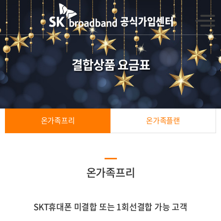
결합상품 요금표
온가족프리
온가족플랜
온가족프리
SKT휴대폰 미결합 또는 1회선결합 가능 고객